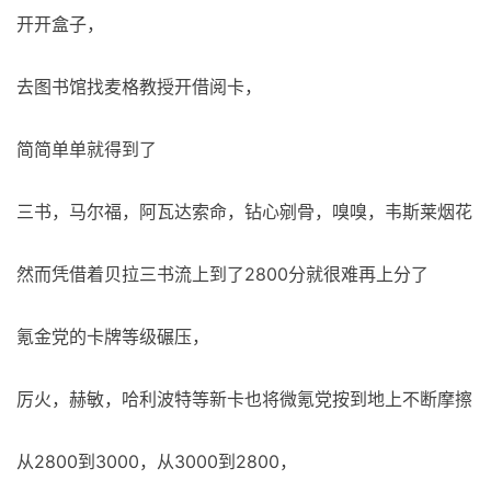
开开盒子，
去图书馆找麦格教授开借阅卡，
简简单单就得到了
三书，马尔福，阿瓦达索命，钻心剜骨，嗅嗅，韦斯莱烟花
然而凭借着贝拉三书流上到了2800分就很难再上分了
氪金党的卡牌等级碾压，
厉火，赫敏，哈利波特等新卡也将微氪党按到地上不断摩擦
从2800到3000，从3000到2800，