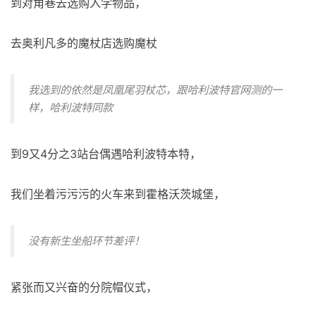
到对角巷去选购入学物品，
去奥利凡多的魔杖店选购魔杖
我选到的依然是凤凰尾羽杖芯，跟哈利波特官网测的一
样，哈利波特同款
到9又4分之3站台偶遇哈利波特本特，
我们坐着污污污的火车来到霍格沃茨城堡，
没有新生坐船环节差评！
紧张而又兴奋的分院帽仪式，