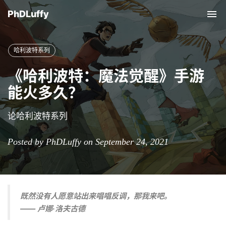
PhDLuffy
Tog
nav
哈利波特系列
《哈利波特：魔法觉醒》手游
能火多久？
论哈利波特系列
Posted by PhDLuffy on September 24, 2021
既然没有人愿意站出来唱唱反调，那我来吧。
—— 卢娜·洛夫古德