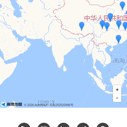
+
-
© 2026 AutoNavi
- GS(2025)5996号