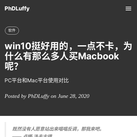
PhDLuffy
Tog
nav
软件
win10挺好用的，一点不卡，为
什么有那么多人买Macbook
呢？
PC平台和Mac平台使用对比
Posted by PhDLuffy on June 28, 2020
既然没有人愿意站出来唱唱反调，那我来吧。
—— 卢娜·洛夫古德