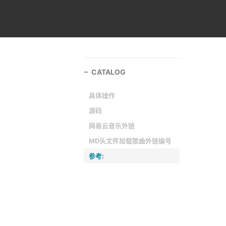
CATALOG
具体操作
源码
网易云音乐外链
MD头文件加载歌曲外链编号
参考: