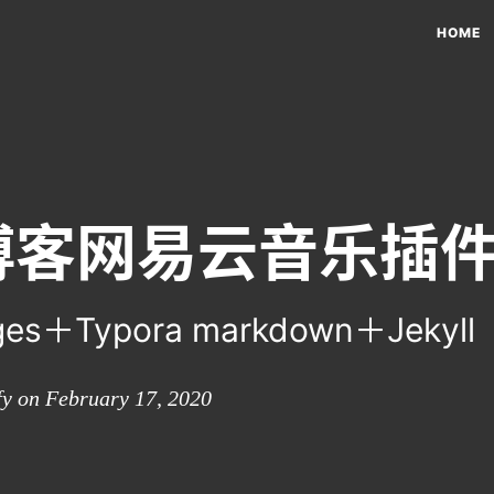
HOME
博客网易云音乐插
ges＋Typora markdown＋Jekyll
y on February 17, 2020