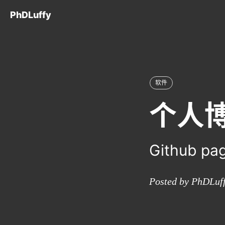
PhDLuffy
软件
个人
Github pa
Posted by PhDLuff