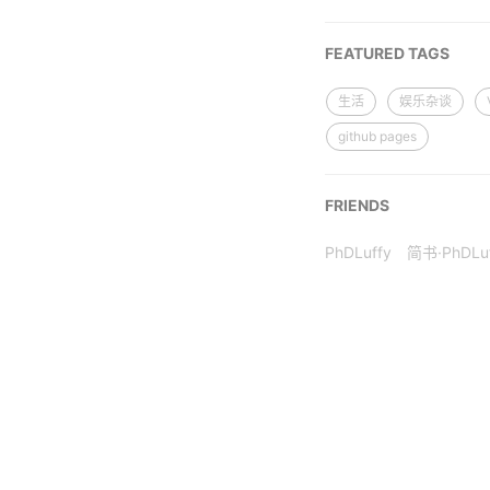
FEATURED TAGS
生活
娱乐杂谈
github pages
FRIENDS
PhDLuffy
简书·PhDLu