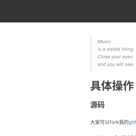
Music
is a visible thing.
Close your eyes
and you will see.
具体操作
源码
大家可以fork我的
gi