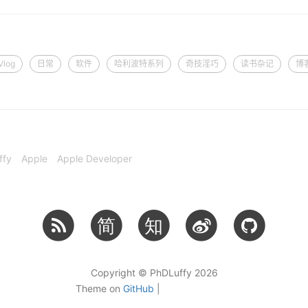
Vlog
日常
软件
哈利波特系列
奇技淫巧
读书杂记
博
ffy
Apple
Apple Developer
简
知
Copyright © PhDLuffy 2026
Theme on
GitHub
|